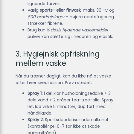
lignende farver.
Vælg
sports- eller finvask
, maks. 30 °C og
800 omdrejninger
– højere centrifugering
strækker fibrene.
Brug kun
½ dosis flydende vaskemiddel
;
pulver kan sætte sig i neopren og elastik.
3. Hygiejnisk opfriskning
mellem vaske
Når du træner dagligt, kan du ikke nå at vaske
efter hver svedsession. Prøv i stedet:
Spray 1:
1 del klar husholdningseddike + 3
dele vand + 2 dråber tea-tree-olie. Spray
let, lad virke 5 minutter, dup tørt med
håndklæde.
Spray 2:
Sportsdeodoriser uden alkohol
(kontrollér pH 6-7 for ikke at skade
gummitråde).