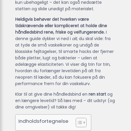
kun ubehageligt – det kan også nedsætte
støtten og slide unødigt på materialet.
Heldigvis behøver det hverken være
tidskrævende eller kompliceret at holde dine
håndledsbind rene, friske og velfungerende.
I
denne guide dykker vi ned i
alt
, du skal vide: fra
at tyde de små vaskeikoner og undgå de
klassiske fejltagelser, til smarte hacks der fjerner
både pletter, lugt og bakterier – uden at
ødelægge elasticiteten. Vi viser dig trin for trin,
hvordan du forlænger levetiden på alt fra
neopren til læder, så du kan fokusere på din
performance frem for din vaskekurv.
Klar til at give dine håndledsbind en
ren start
og
en længere levetid? Så læs med – dit udstyr (og
dine omgivelser) vil takke dig!
Indholdsfortegnelse