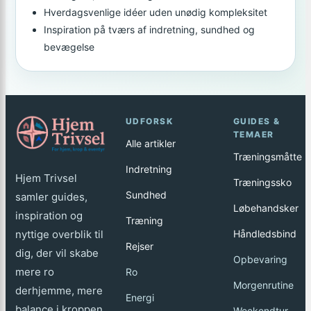
Hverdagsvenlige idéer uden unødig kompleksitet
Inspiration på tværs af indretning, sundhed og
bevægelse
UDFORSK
GUIDES &
TEMAER
Alle artikler
Træningsmåtte
Indretning
Hjem Trivsel
Træningssko
Sundhed
samler guides,
Løbehandsker
inspiration og
Træning
nyttige overblik til
Håndledsbind
Rejser
dig, der vil skabe
Opbevaring
mere ro
Ro
Morgenrutine
derhjemme, mere
Energi
balance i kroppen
Weekendtur