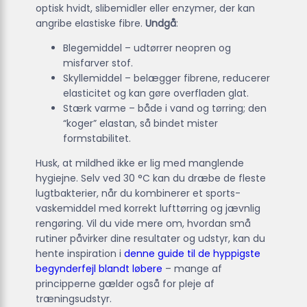
optisk hvidt, slibemidler eller enzymer, der kan
angribe elastiske fibre.
Undgå
:
Blegemiddel – udtørrer neopren og
misfarver stof.
Skyllemiddel – belægger fibrene, reducerer
elasticitet og kan gøre overfladen glat.
Stærk varme – både i vand og tørring; den
“koger” elastan, så bindet mister
formstabilitet.
Husk, at mildhed ikke er lig med manglende
hygiejne. Selv ved 30 °C kan du dræbe de fleste
lugt­bakterier, når du kombinerer et sports­
vaskemiddel med korrekt lufttørring og jævnlig
rengøring. Vil du vide mere om, hvordan små
rutiner påvirker dine resultater og udstyr, kan du
hente inspiration i
denne guide til de hyppigste
begynderfejl blandt løbere
– mange af
principperne gælder også for pleje af
træningsudstyr.