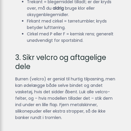
Trekant = blegemiddel tilladt; er der kryds
over, må du
aldrig
bruge klor eller
oksygenblege­midler.
Firkant med cirkel = tørretumbler; kryds
betyder lufttørring.
Cirkel med P eller F = kemisk rens; generelt
unødvendigt for sportsbind.
3. Sikr velcro og aftagelige
dele
Burren (velcro) er genial til hurtig tilpasning, men
kan ødelægge både selve bindet og andet
vasketøj, hvis det sidder åbent. Luk alle velcro-
felter, og – hvis modellen tillader det – stik dem
ind under en lille flap. Fjern metalskinner,
silikonepuder eller ekstra stropper, så de ikke
banker rundt i tromlen.