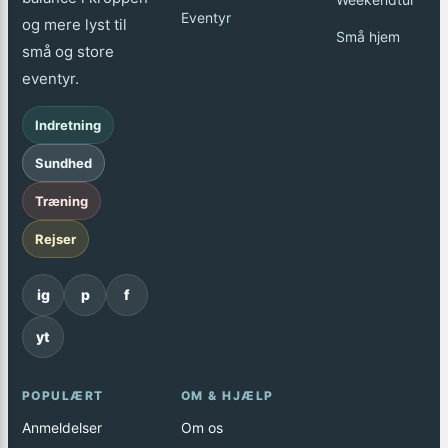
Eventyr
og mere lyst til
Små hjem
små og store
eventyr.
Indretning
Sundhed
Træning
Rejser
ig
p
f
yt
POPULÆRT
OM & HJÆLP
Anmeldelser
Om os